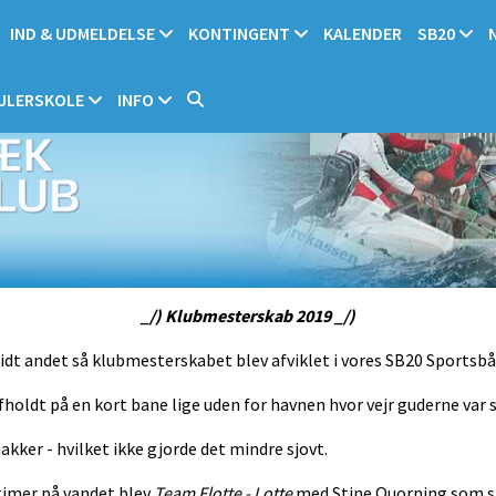
IND & UDMELDELSE
KONTINGENT
KALENDER
SB20
JLERSKOLE
INFO
_/) Klubmesterskab 2019 _/)
 lidt andet så klubmesterskabet blev afviklet i vores SB20 Sportsb
afholdt på en kort bane lige uden for havnen hvor vejr guderne var 
kker - hvilket ikke gjorde det mindre sjovt.
timer på vandet blev
Team Flotte - Lotte
med Stine Quorning som sk