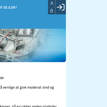
NY SEJLER?
Facebook login
Husk mig
Glemt password
Opret profil
LOG IND
åde
så venlige at give moderat vind og
ipper, på en sikker anden pladsder