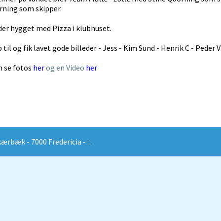
ning som skipper.
 der hygget med Pizza i klubhuset.
lp til og fik lavet gode billeder - Jess - Kim Sund - Henrik C - Pede
n se fotos
her
og en Video
her
rbæk - 7000 Fredericia - : .