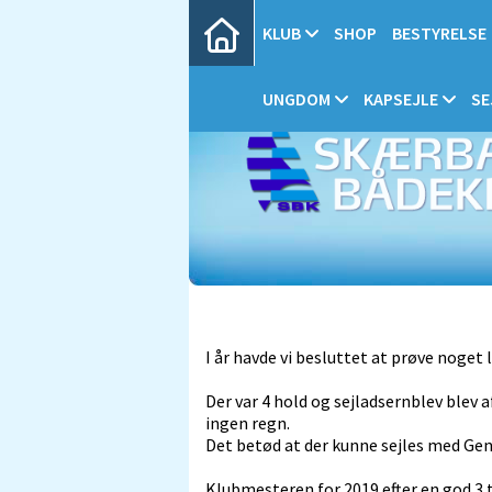
KLUB
SHOP
BESTYRELSE
UNGDOM
KAPSEJLE
SE
I år havde vi besluttet at prøve noget
Der var 4 hold og sejladsernblev blev 
ingen regn.
Det betød at der kunne sejles med Gena
Klubmesteren for 2019 efter en god 3 