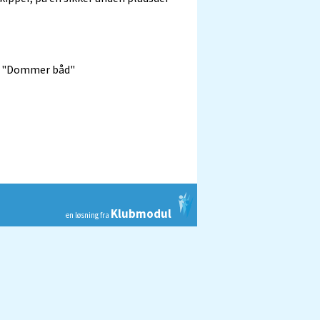
r V "Dommer båd"
Klubmodul
en løsning fra