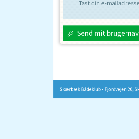
Tast din e-mailadress
Send mit brugernav
Skærbæk Bådeklub - Fjordvejen 20, Skæ