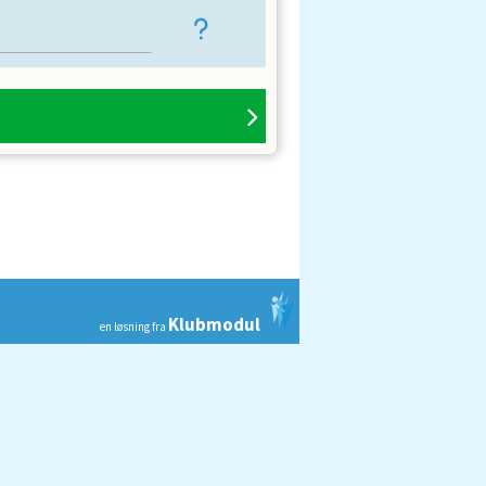
Klubmodul
en løsning fra