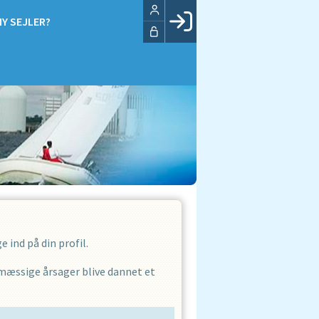
NY SEJLER?
Facebook login
Husk mig
Glemt password
Opret profil
LOG IND
 ind på din profil.
smæssige årsager blive dannet et