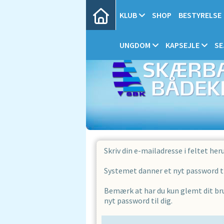
KLUB
SHOP
BESTYRELSE
UNGDOM
KAPSEJLE
SE
Skriv din e-mailadresse i feltet her
Systemet danner et nyt password til
Bemærk at har du kun glemt dit bru
nyt password til dig.