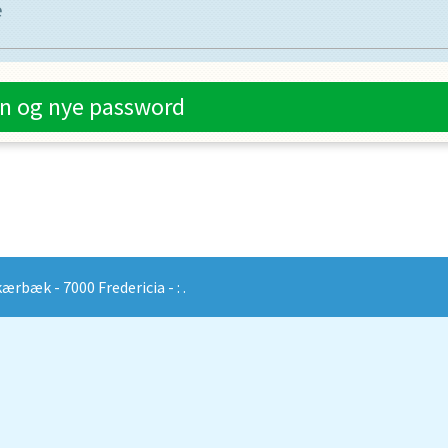
e
n og nye password
rbæk - 7000 Fredericia - : .