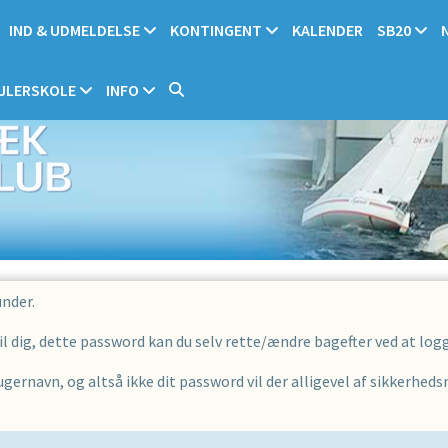
IND & UDMELDELSE
KONTINGENT
KALENDER
SB20
JLERSKOLE
INFO
under.
 dig, dette password kan du selv rette/ændre bagefter ved at logge
gernavn, og altså ikke dit password vil der alligevel af sikkerhed